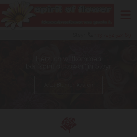
Steyr
+43 7252 524 89

Herzlich willkommen
bei "spirit of flower" in Steyr
Jetzt Blumen kaufen