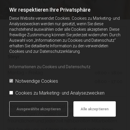
Wir respektieren Ihre Privatsphäre
Diese Website verwendet Cookies. Cookies zu Marketing- und
Analysezwecken werden nur gesetzt, wenn Sie diese
nachstehend auswählen oder alle Cookies akzeptieren. Diese
freiwillige Zustimmung können Sie jederzeit widerrufen. Durch
Besuchen Sie uns während unserer Öffnungszeiten
Auswahl von „Informationen zu Cookies und Datenschutz“
an unserem Standort in Steyr:
erhalten Sie detaillierte Information zu den verwendeten
Cookies und zur Datenschutzerklärung.
Steyr
:
Informationen zu Cookies und Datenschutz
Montag - Freitag
08:00 - 18:00
Notwendige Cookies
Samstag
08:00 - 17:00
Cookies zu Marketing- und Analysezwecken
Überzeugen Sie sich selbst von unserem qualitativ
Ausgewählte akzeptieren
Alle akzeptieren
hochwertigen Angebot und unseren kompetenten,
freundlichen und jederzeit hilfsbereiten Mitarbeitern.
Wir freuen uns auf Ihren Besuch und helfen Ihnen